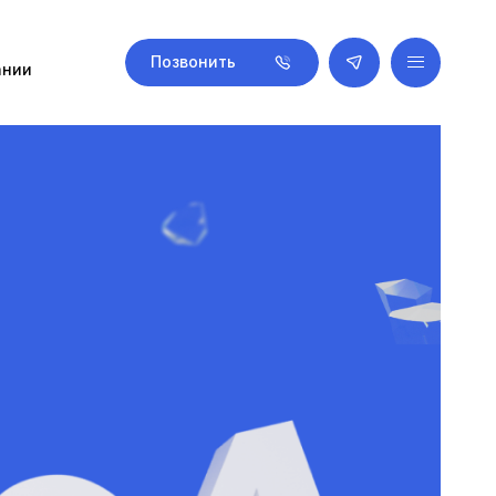
Позвонить
ании