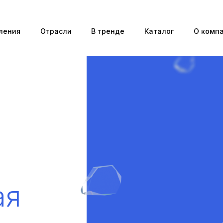
ления
Отрасли
В тренде
Каталог
О комп
ая