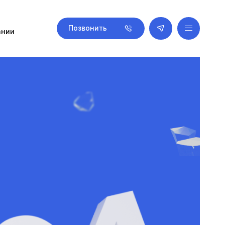
Позвонить
ании