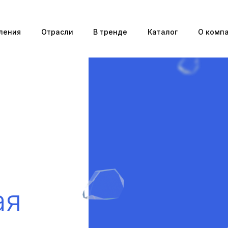
ления
Отрасли
В тренде
Каталог
О комп
ая