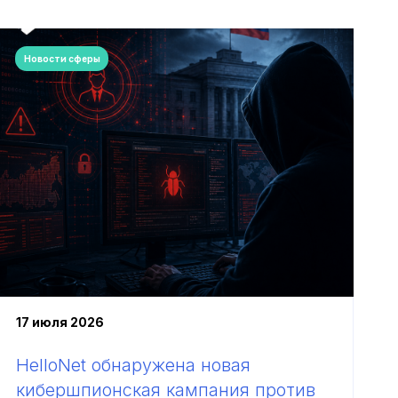
Новости сферы
17 июля 2026
HelloNet обнаружена новая
кибершпионская кампания против