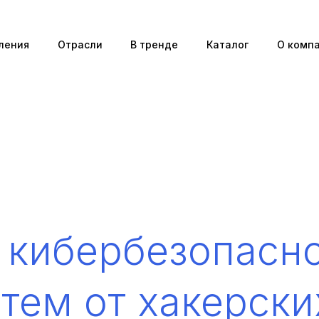
ления
Отрасли
В тренде
Каталог
О комп
 кибербезопасно
тем от хакерских