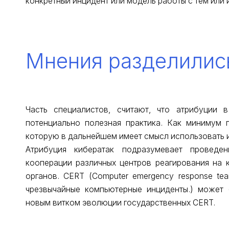
конкретный инцидент или модель работы с тем или 
Мнения разделилис
Часть специалистов, считают, что атрибуции
потенциально полезная практика. Как минимум 
которую в дальнейшем имеет смысл использовать 
Атрибуция кибератак подразумевает проведе
кооперации различных центров реагирования на 
органов. CERT (Сomputer emergency response t
чрезвычайные компьютерные инциденты.) может
новым витком эволюции государственных CERT.