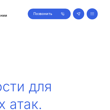
Позвонить
ании
сти для
 атак.