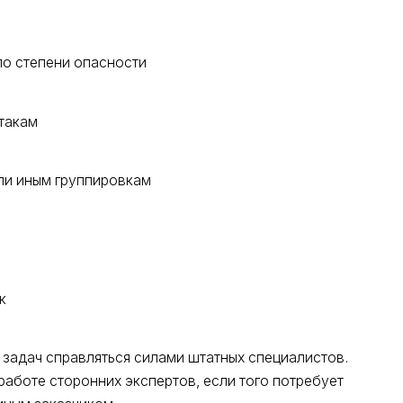
по степени опасности
такам
ли иным группировкам
к
задач справляться силами штатных специалистов.
аботе сторонних экспертов, если того потребует