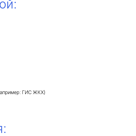
ой:
например: ГИС ЖКХ)
: