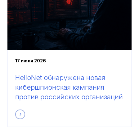
17 июля 2026
HelloNet обнаружена новая
кибершпионская кампания
против российских организаций