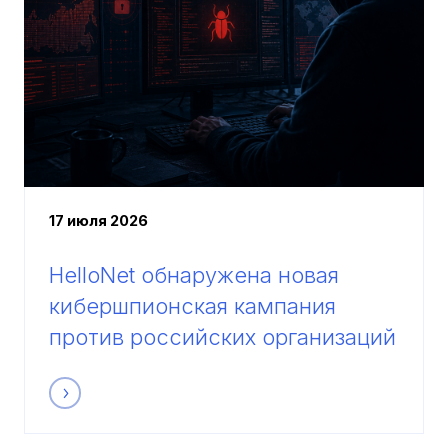
17 июля 2026
HelloNet обнаружена новая
кибершпионская кампания
против российских организаций