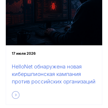
17 июля 2026
HelloNet обнаружена новая
кибершпионская кампания
против российских организаций