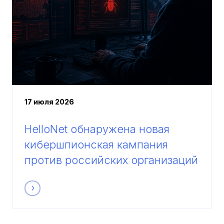
17 июля 2026
HelloNet обнаружена новая
кибершпионская кампания
против российских организаций