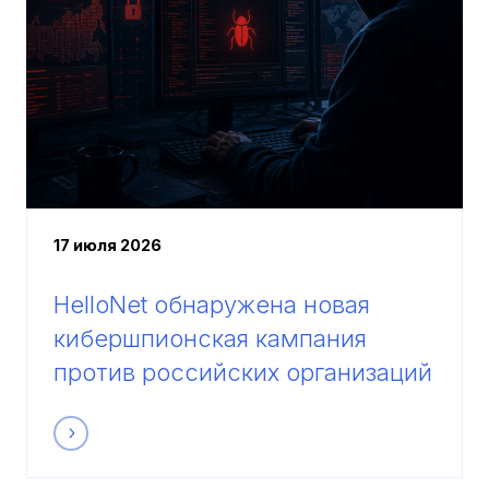
17 июля 2026
HelloNet обнаружена новая
кибершпионская кампания
против российских организаций