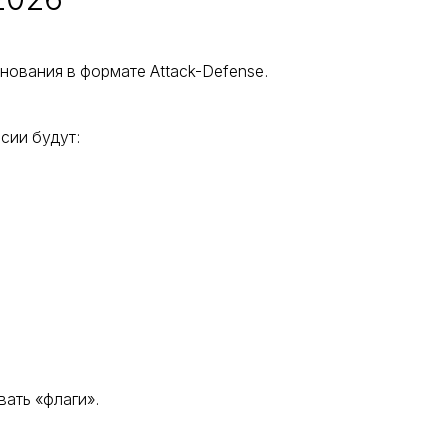
ования в формате Attack-Defense.
сии будут:
вать «флаги».