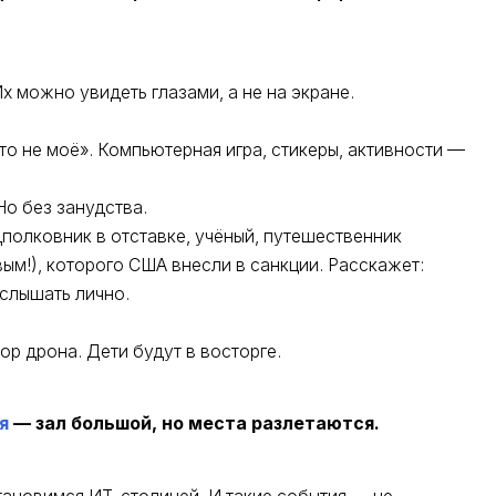
Их можно увидеть глазами, а не на экране.
это не моё». Компьютерная игра, стикеры, активности —
о без занудства.
олковник в отставке, учёный, путешественник
ым!), которого США внесли в санкции. Расскажет:
услышать лично.
ор дрона. Дети будут в восторге.
я
— зал большой, но места разлетаются.