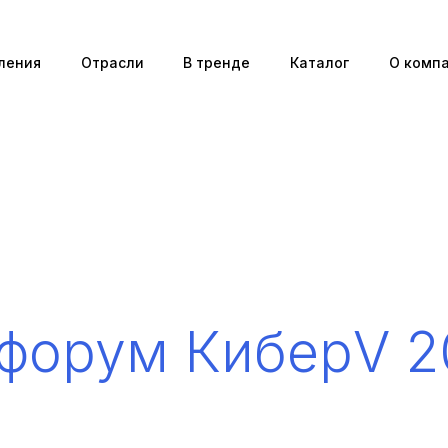
ления
Отрасли
В тренде
Каталог
О комп
форум КиберV 2