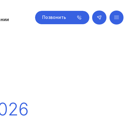
Позвонить
ании
026