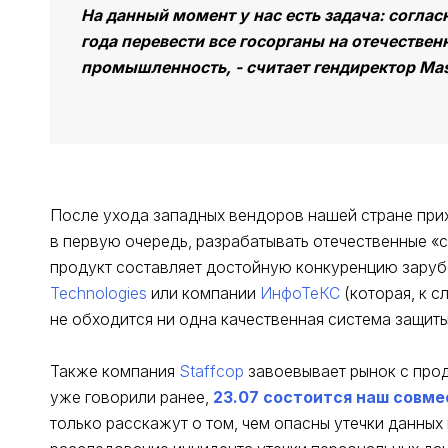
На данный момент у нас есть задача: соглас
года перевести все госорганы на отечествен
промышленность, - считает гендиректор Ma
После ухода западных вендоров нашей стране прих
в первую очередь, разрабатывать отечественные «с
продукт составляет достойную конкуренцию зару
Technologies
или компании
ИнфоТеКС
(которая, к с
не обходится ни одна качественная система защит
Также компания
Staffcop
завоевывает рынок с про
уже говорили ранее,
23.07 состоится наш совм
только расскажут о том, чем опасны утечки данных