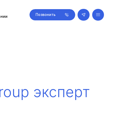
Позвонить
ании
roup эксперт