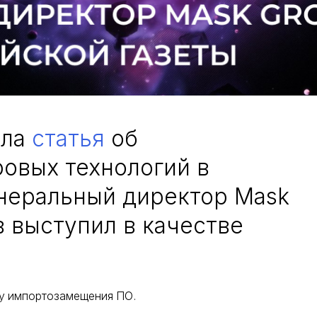
шла
статья
об
овых технологий в
неральный директор Mask
 выступил в качестве
му импортозамещения ПО.