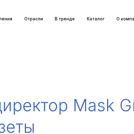
ления
Отрасли
В тренде
Каталог
О комп
иректор Mask G
зеты