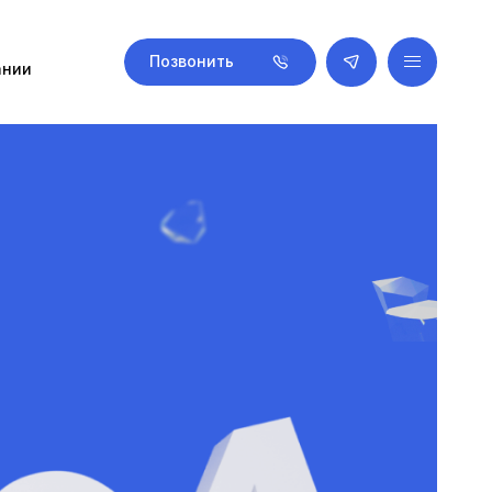
Позвонить
ании