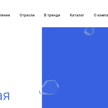
ления
Отрасли
В тренде
Каталог
О комп
ая