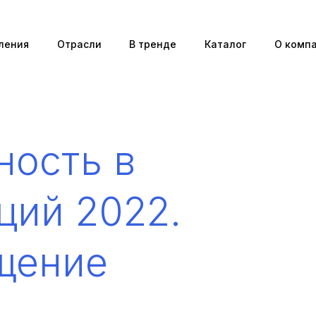
ления
Отрасли
В тренде
Каталог
О комп
ность в
ций 2022.
щение